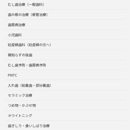
むし歯治療（一般歯科）
歯の根の治療（根管治療）
歯周病治療
小児歯科
妊産婦歯科（妊産婦の方へ）
親知らずの抜歯
むし歯予防・歯周病予防
PMTC
入れ歯（総義歯・部分義歯）
セラミック治療
つめ物・かぶせ物
ホワイトニング
歯ぎしり・食いしばり治療