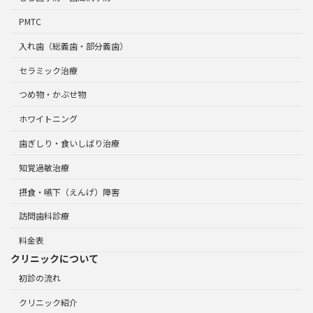
PMTC
入れ歯（総義歯・部分義歯）
セラミック治療
つめ物・かぶせ物
ホワイトニング
歯ぎしり・食いしばり治療
知覚過敏治療
摂食・嚥下（えんげ）障害
訪問歯科診療
料金表
クリニックについて
初診の流れ
クリニック紹介